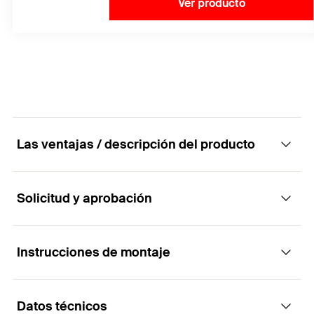
Ver producto
Las ventajas / descripción del producto
Solicitud y aprobación
El tornillo de hormigón de alto rendimiento
para la máxima comodidad en el montaje
Instrucciones de montaje
Aplicaciones
Ventajas
Datos técnicos
Barandillas protectoras
Con hasta 3 profundidades de incrustación, FBS II