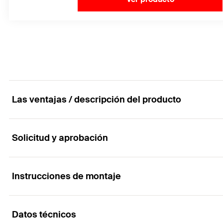
Las ventajas / descripción del producto
Solicitud y aprobación
El tornillo de hormigón de alto rendimiento para
Ventajas
Instrucciones de montaje
Aplicaciones
La punta roja especialmente endurecida proporciona 
Datos técnicos
Barandillas protectoras
El tornillo de concreto de acero inoxidable garantiza 