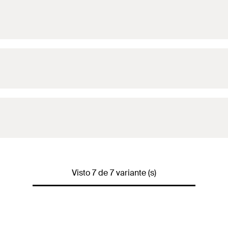
 en fijaciones
 en fijaciones
 en fijaciones
Visto 7 de 7 variante (s)
 en fijaciones