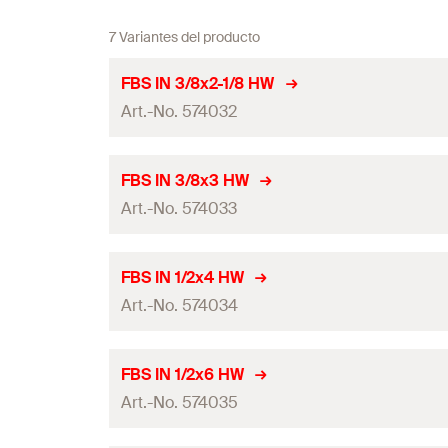
7 Variantes del producto
FBS IN 3/8x2-1/8 HW
Art.-No. 574032
Diámetro de agujero
(
)
d
FBS IN 3/8x3 HW
0
Art.-No. 574033
Min. profundidad del agujero de perforación a tal efecto
Longitud de anclaje
Diámetro de agujero
(
)
d
FBS IN 1/2x4 HW
0
Penetración del perno
Art.-No. 574034
Min. profundidad del agujero de perforación a tal efecto
Longitud max. Utilizable
Longitud de anclaje
Diámetro de agujero
(
)
d
FBS IN 1/2x6 HW
0
Agujero pasante
Penetración del perno
Art.-No. 574035
Min. profundidad del agujero de perforación a tal efecto
Longitud max. Utilizable