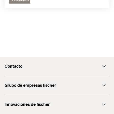
5 Variantes
Contacto
Contacto
Grupo de empresas fischer
Recepcion@fischer.com.ar
+54 (11) 4721-7700
Consultoría
Innovaciones de fischer
fischertechnik