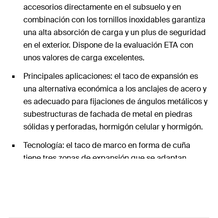
accesorios directamente en el subsuelo y en
combinación con los tornillos inoxidables garantiza
una alta absorción de carga y un plus de seguridad
en el exterior. Dispone de la evaluación ETA con
unos valores de carga excelentes.
Principales aplicaciones: el taco de expansión es
una alternativa económica a los anclajes de acero y
es adecuado para fijaciones de ángulos metálicos y
subestructuras de fachada de metal en piedras
sólidas y perforadas, hormigón celular y hormigón.
Tecnología: el taco de marco en forma de cuña
tiene tres zonas de expansión que se adaptan
perfectamente al material de construcción
respectivo y distribuyen las cargas uniformemente
en el agujero, mientras que las costillas largas
evitan que se muevan durante el montaje.