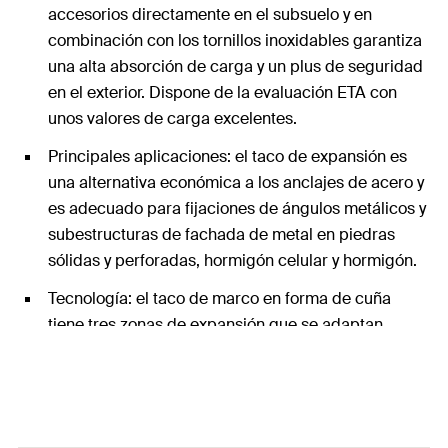
accesorios directamente en el subsuelo y en
combinación con los tornillos inoxidables garantiza
una alta absorción de carga y un plus de seguridad
en el exterior. Dispone de la evaluación ETA con
unos valores de carga excelentes.
Principales aplicaciones: el taco de expansión es
una alternativa económica a los anclajes de acero y
es adecuado para fijaciones de ángulos metálicos y
subestructuras de fachada de metal en piedras
sólidas y perforadas, hormigón celular y hormigón.
Tecnología: el taco de marco en forma de cuña
tiene tres zonas de expansión que se adaptan
perfectamente al material de construcción
respectivo y distribuyen las cargas uniformemente
en el agujero, mientras que las costillas largas
evitan que se muevan durante el montaje.