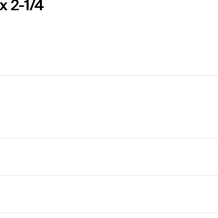
x 2-1/4
u empleo en hormigón comprimido.