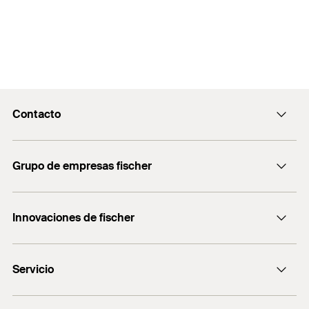
Contacto
Contacto
Grupo de empresas fischer
Recepcion@fischer.com.ar
+54 (11) 4721-7700
Consultoría
Innovaciones de fischer
fischertechnik
DUO-Line
Servicio
FBS II
MS Express
Localizador de distribuidores