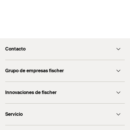
Contacto
Contacto
Grupo de empresas fischer
Recepcion@fischer.com.ar
+54 (11) 4721-7700
Consultoría
Innovaciones de fischer
fischertechnik
DUO-Line
Servicio
FBS II
MS Express
Localizador de distribuidores