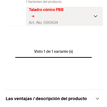
1 Variantes del producto
Taladro cónico PBB
Art.-No. 090634
Variante de embalaje
Bolsa de polietileno
Cuantía
1
Visto 1 de 1 variante (s)
GTIN (EAN-Code)
4006209906347
Las ventajas / descripción del producto