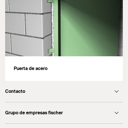
Puerta de acero
Contacto
Contacto
Grupo de empresas fischer
Recepcion@fischer.com.ar
+54 (11) 4721-7700
Consultoría