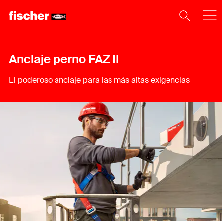
Anclaje perno FAZ II
El poderoso anclaje para las más altas exigencias