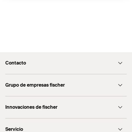
Contacto
Contacto
Grupo de empresas fischer
Recepcion@fischer.com.ar
+54 (11) 4721-7700
Consultoría
Innovaciones de fischer
fischertechnik
DUO-Line
Servicio
FBS II