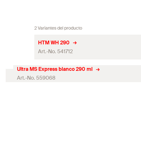
2 Variantes del producto
HTM WH 290
Art.-No. 541712
Ultra MS Express blanco 290 ml
Contenidos
Art.-No. 559068
Color
Contenidos
Idiomas en el cartucho
Color
Variante de embalaje
Idiomas en el cartucho
Cuantía
Variante de embalaje
GTIN (EAN-Code)