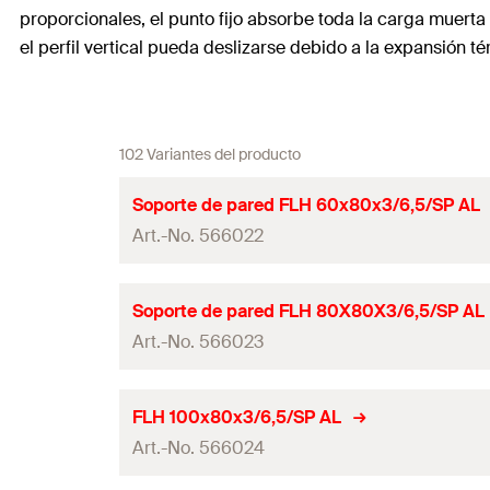
proporcionales, el punto fijo absorbe toda la carga muerta
el perfil vertical pueda deslizarse debido a la expansión té
102 Variantes del producto
Soporte de pared FLH 60x80x3/6,5/SP AL
Art.-No. 566022
Longitud
Soporte de pared FLH 80X80X3/6,5/SP AL
Art.-No. 566023
Ancho
Altura
(
)
H
Longitud
FLH 100x80x3/6,5/SP AL
Grosor
Art.-No. 566024
Ancho
Dimensiones