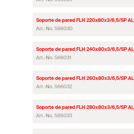
Ancho
ángulo
Patrón de orificios
Dimensiones
GTIN (EAN-Code)
Altura
(
)
Sistemas
H
Longitud
Perfil del patrón de orificios
Soporte de pared FLH 220x80x3/6,5/SP AL
Dimensiones
Grosor
Cuantía
Art.-No. 566030
Ancho
ángulo
Patrón de orificios
Dimensiones
GTIN (EAN-Code)
Altura
(
)
Sistemas
H
Longitud
Perfil del patrón de orificios
Soporte de pared FLH 240x80x3/6,5/SP AL
Dimensiones
Grosor
Cuantía
Art.-No. 566031
Ancho
ángulo
Patrón de orificios
Dimensiones
GTIN (EAN-Code)
Altura
(
)
Sistemas
H
Longitud
Perfil del patrón de orificios
Soporte de pared FLH 260x80x3/6,5/SP AL
Dimensiones
Grosor
Cuantía
Art.-No. 566032
Ancho
ángulo
Patrón de orificios
Dimensiones
GTIN (EAN-Code)
Altura
(
)
Sistemas
H
Longitud
Perfil del patrón de orificios
Soporte de pared FLH 280x80x3/6,5/SP AL
Dimensiones
Grosor
Cuantía
Art.-No. 566033
Ancho
ángulo
Patrón de orificios
Dimensiones
GTIN (EAN-Code)
Altura
(
)
Sistemas
H