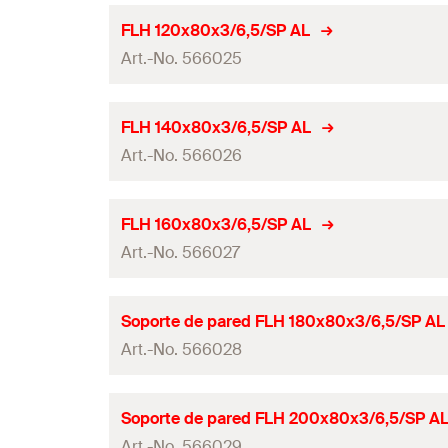
Altura
(
)
H
Longitud
FLH 120x80x3/6,5/SP AL
Dimensiones
Grosor
Art.-No. 566025
Ancho
Patrón de orificios
Dimensiones
Altura
(
)
H
Longitud
Perfil del patrón de orificios
FLH 140x80x3/6,5/SP AL
Dimensiones
Grosor
Art.-No. 566026
Ancho
ángulo
Patrón de orificios
Dimensiones
Altura
(
)
Sistemas
H
Longitud
Perfil del patrón de orificios
FLH 160x80x3/6,5/SP AL
Dimensiones
Grosor
Cuantía
Art.-No. 566027
Ancho
ángulo
Patrón de orificios
Dimensiones
GTIN (EAN-Code)
Altura
(
)
Sistemas
H
Longitud
Perfil del patrón de orificios
Soporte de pared FLH 180x80x3/6,5/SP AL
Dimensiones
Grosor
Cuantía
Art.-No. 566028
Ancho
ángulo
Patrón de orificios
Dimensiones
GTIN (EAN-Code)
Altura
(
)
Sistemas
H
Longitud
Perfil del patrón de orificios
Soporte de pared FLH 200x80x3/6,5/SP A
Dimensiones
Grosor
Cuantía
Art.-No. 566029