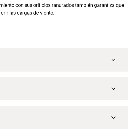
amiento con sus orificios ranurados también garantiza que
erir las cargas de viento.
60
40
80
80
3
40
6,5x20