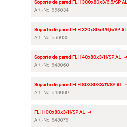
Longitud
Perfil del patrón de orificios
Soporte de pared FLH 300x80x3/6,5/SP A
Dimensiones
Grosor
Cuantía
Art.-No. 566034
Ancho
ángulo
Patrón de orificios
Dimensiones
GTIN (EAN-Code)
Altura
(
)
Sistemas
H
Longitud
Perfil del patrón de orificios
Soporte de pared FLH 320x80x3/6,5/SP AL
Dimensiones
Grosor
Cuantía
Art.-No. 566035
Ancho
ángulo
Patrón de orificios
Dimensiones
GTIN (EAN-Code)
Altura
(
)
Sistemas
H
Longitud
Perfil del patrón de orificios
Soporte de pared FLH 40x80x3/11/SP AL
Dimensiones
Grosor
Cuantía
Art.-No. 548060
Ancho
ángulo
Patrón de orificios
Dimensiones
GTIN (EAN-Code)
Altura
(
)
Sistemas
H
Longitud
Perfil del patrón de orificios
Soporte de pared FLH 80X80X3/11/SP AL
Dimensiones
Grosor
Cuantía
Art.-No. 548069
Ancho
ángulo
Patrón de orificios
Dimensiones
GTIN (EAN-Code)
Altura
(
)
Sistemas
H
Longitud
Perfil del patrón de orificios
FLH 100x80x3/11/SP AL
Dimensiones
Grosor
Cuantía
Art.-No. 548075
Ancho
ángulo