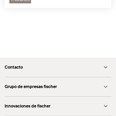
Contacto
Contacto
Grupo de empresas fischer
Recepcion@fischer.com.ar
+54 (11) 4721-7700
Consultoría
Innovaciones de fischer
fischertechnik