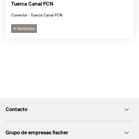
Tuerca Canal FCN
Conector - Tuerca Canal FCN
4 Variantes
Contacto
Contacto
Grupo de empresas fischer
Recepcion@fischer.com.ar