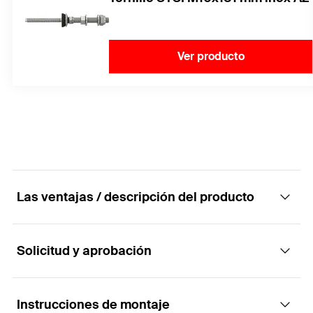
Ver producto
Las ventajas / descripción del producto
Solicitud y aprobación
Arandela G EPDM M10
Ventajas
Instrucciones de montaje