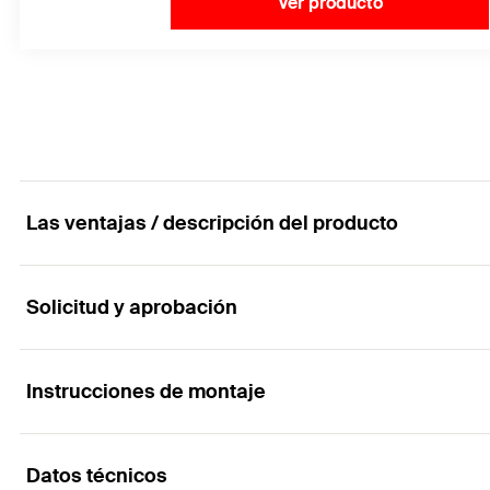
Ver producto
Las ventajas / descripción del producto
Solicitud y aprobación
Tuerca de cabeza martillo de aluminio
Ventajas
Instrucciones de montaje
Aplicaciones
Compatible con todos los raíles solares.
La cabeza del martillo garantiza una fijación rápida y
Datos técnicos