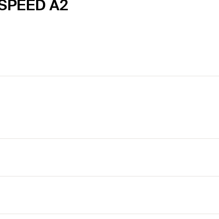
 SPEED A2
 conexión entre rieles solares y tornillos de doble 