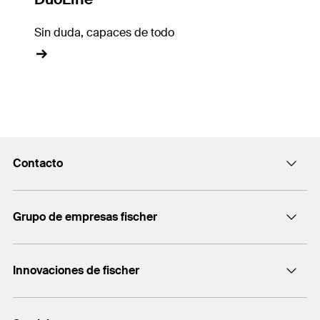
Sin duda, capaces de todo
Contacto
Contacto
Grupo de empresas fischer
Recepcion@fischer.com.ar
+54 (11) 4721-7700
Consultoría
Innovaciones de fischer
fischertechnik
DUO-Line