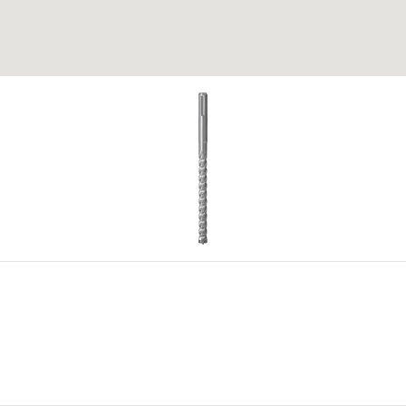
r seleccionado en línea con la resistencia a la compresión de
e coco
K una presión de contacto ideal.
.