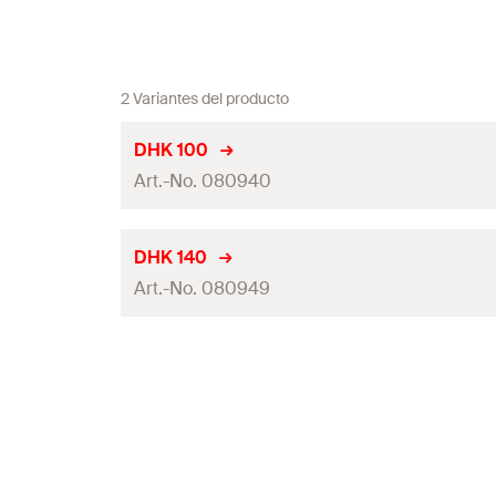
2 Variantes del producto
DHK 100
Art.-No. 080940
Diámetro de agujero
(
)
d
DHK 140
0
Art.-No. 080949
disco ø
Longitud de anclaje
(
)
l
Diámetro de agujero
(
)
d
0
Min. taladro profundidad del agujero
(
)
h
1
disco ø
Variante de embalaje
Longitud de anclaje
(
)
l
Cuantía