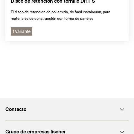
Disco de retención con tornillo DHT S
El disco de retención de poliamida, de fácil instalación, para
materiales de construcción con forma de paneles
1 Variante
Contacto
Contacto
Grupo de empresas fischer
Recepcion@fischer.com.ar