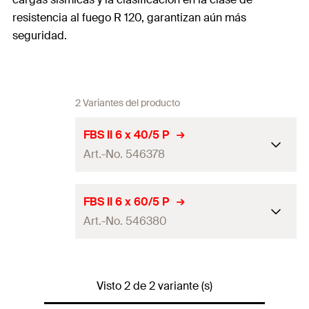
resistencia al fuego R 120, garantizan aún más
seguridad.
2 Variantes del producto
FBS II 6 x 40/5 P
Art.-No. 546378
Aprobación ETA
FBS II 6 x 60/5 P
Art.-No. 546380
Diámetro de agujero
(
)
6
d
0
Diámetro exterior del tornillo
7,5 x 40
Aprobación ETA
x longitud
Visto 2 de 2 variante (s)
Diámetro de agujero
(
)
6
d
Longitud
40
0