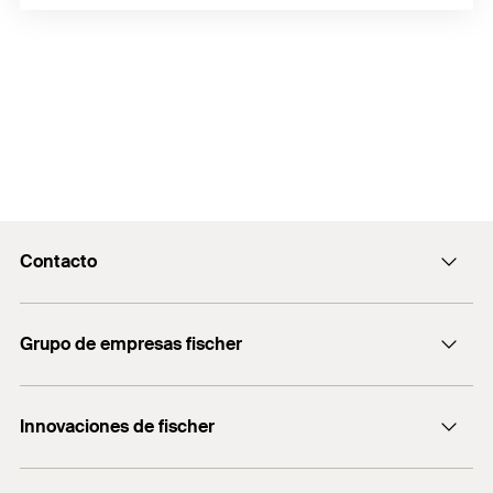
Contacto
Contacto
Grupo de empresas fischer
Recepcion@fischer.com.ar
+54 (11) 4721-7700
Consultoría
Innovaciones de fischer
fischertechnik
DUO-Line