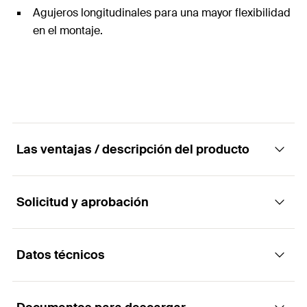
Agujeros longitudinales para una mayor flexibilidad
en el montaje.
Las ventajas / descripción del producto
Solicitud y aprobación
El sistema de carriles universal y completo
para un amplio campo de aplicaciones.
Datos técnicos
Aplicaciones
Ventajas