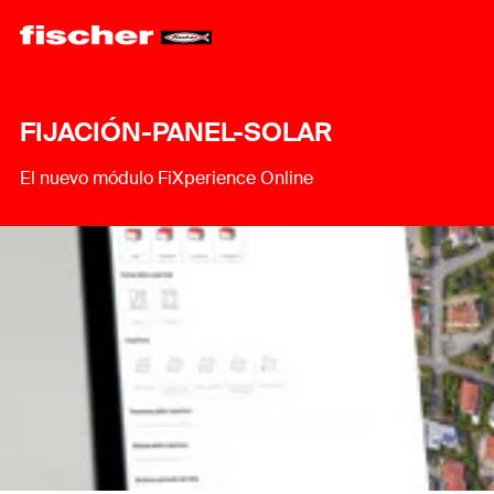
FIJACIÓN-PANEL-SOLAR
El nuevo módulo FiXperience Online