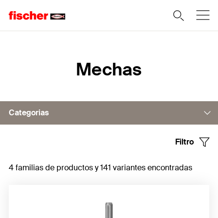
Home
Mechas
Categorias
Filtro
Broca de percusión SDS
4 familias de productos y 141 variantes encontradas
Broca de mango cilíndrico