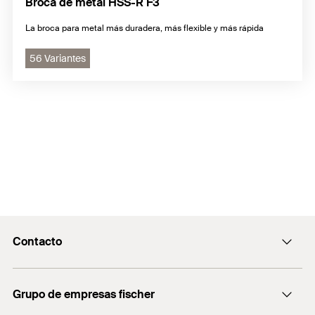
Broca de metal HSS-R F3
La broca para metal más duradera, más flexible y más rápida
56 Variantes
Contacto
Contacto
Grupo de empresas fischer
Recepcion@fischer.com.ar